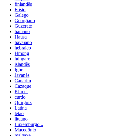
finlandês
Frísio
Galego
Georgiano
Guzerate
haitiano
Hausa
havaiano
hebraico
Hmong
húngaro
islandês
Igbo
Javanês
Canarim
Cazaque
Khmer
curdo
Quirguiz
Latina
letão
lituano
Luxemburgo ..
Macedônio
malgaxe