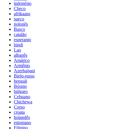
indonésio
Checo
afrikaans
sueco
polonês
Basco
catalão
esperanto
hindi
Lao
albanês
Amárico
Armênio
Azerbaijani
Bielo-russo
bengali
Bósnio
búlgaro
Cebuano
Chichewa
Corso
croata
holandês
estoniano
Filipino