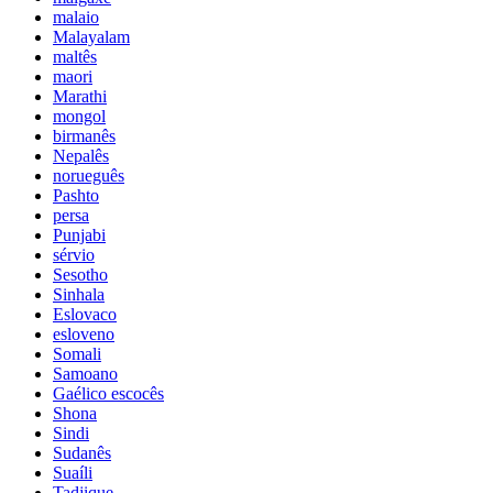
malaio
Malayalam
maltês
maori
Marathi
mongol
birmanês
Nepalês
norueguês
Pashto
persa
Punjabi
sérvio
Sesotho
Sinhala
Eslovaco
esloveno
Somali
Samoano
Gaélico escocês
Shona
Sindi
Sudanês
Suaíli
Tadjique