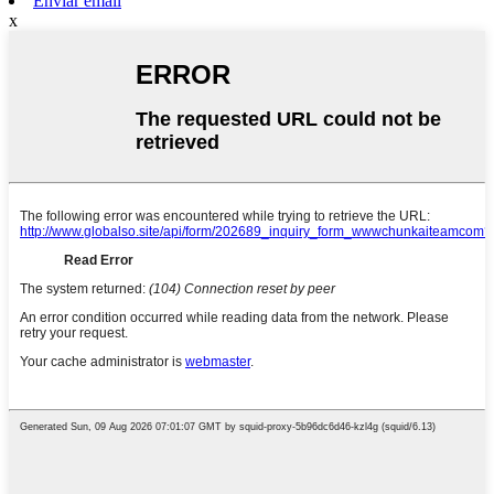
Enviar email
x