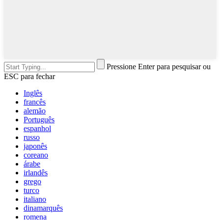
Pressione Enter para pesquisar ou
ESC para fechar
Inglês
francês
alemão
Português
espanhol
russo
japonês
coreano
árabe
irlandês
grego
turco
italiano
dinamarquês
romena